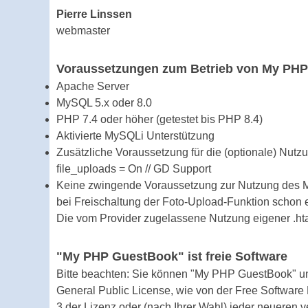
Pierre Linssen
webmaster
Voraussetzungen zum Betrieb von My PHP
Apache Server
MySQL 5.x oder 8.0
PHP 7.4 oder höher (getestet bis PHP 8.4)
Aktivierte MySQLi Unterstützung
Zusätzliche Voraussetzung für die (optionale) Nutz
file_uploads = On // GD Support
Keine zwingende Voraussetzung zur Nutzung des 
bei Freischaltung der Foto-Upload-Funktion schon 
Die vom Provider zugelassene Nutzung eigener .ht
"My PHP GuestBook" ist freie Software
Bitte beachten: Sie können "My PHP GuestBook" 
General Public License, wie von der Free Software F
3 der Lizenz oder (nach Ihrer Wahl) jeder neueren ve